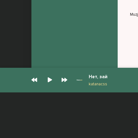
Muz
Нет, зай
katanacss
© Muzjan.com 2026. Администрация сайта