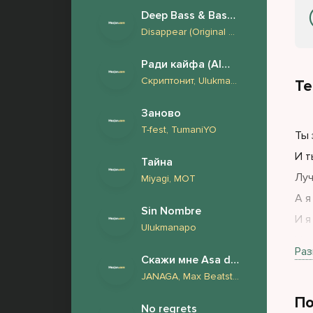
Deep Bass & Bass Boosted
Disappear (Original Mix) Face to Face
Ради кайфа (Almaz Remix)
Скриптонит, Ulukmanapo, Truwer, V $ X V PRiNCE, Эндшпиль, Miyagi
Те
Заново
T-fest, TumaniYO
Ты 
И т
Тайна
Луч
Miyagi, МОТ
А я
Sin Nombre
И я
Ulukmanapo
Не 
Раз
Скажи мне Asa du 2.0
JANAGA, Max Beatstone, FURSOV, Harddope
По
No regrets