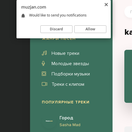
muzjan.com
Would like to send you notifications
Discard
Allow
k
ЖАНРЫ ПЕСЕН
Новые треки
Молодые звезды
Подборки музыки
Треки с клипом
ПОПУЛЯРНЫЕ ТРЕКИ
Город
Sasha Mad