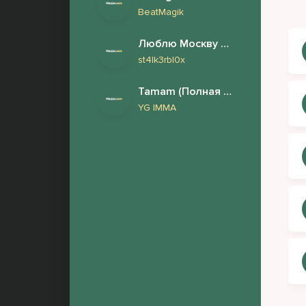
BeatMagik
Люблю Москву но снится London
st4lk3rbl0x
Tamam (Полная версия)
YG IMMA