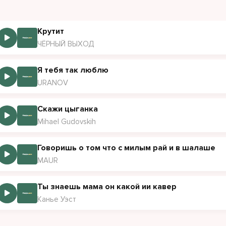
Крутит
ЧЁРНЫЙ ВЫХОД
Я тебя так люблю
URANOV
Скажи цыганка
Mihael Gudovskih
Говоришь о том что с милым рай и в шалаше
MAUR
Ты знаешь мама он какой ии кавер
Канье Уэст