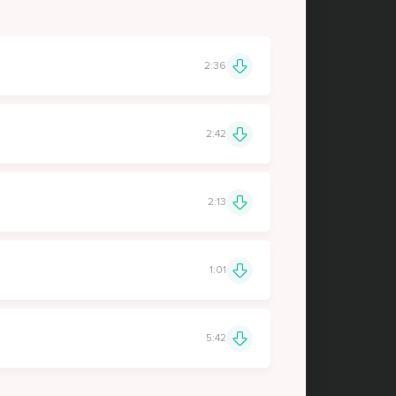
2:36
2:42
2:13
1:01
5:42