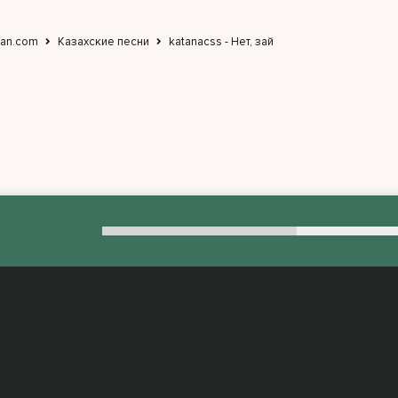
jan.com
Казахские песни
katanacss - Нет, зай
:
admin@muzjan.com