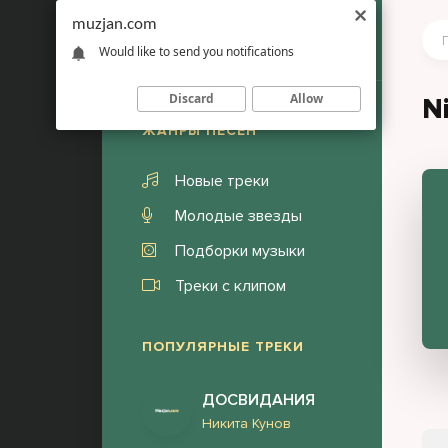
muzjan.com
Would like to send you notifications
Discard
Allow
N
ЖАНРЫ ПЕСЕН
Новые треки
Молодые звезды
Подборки музыки
Треки с клипом
ПОПУЛЯРНЫЕ ТРЕКИ
ДОСВИДАНИЯ
Никита Кунов