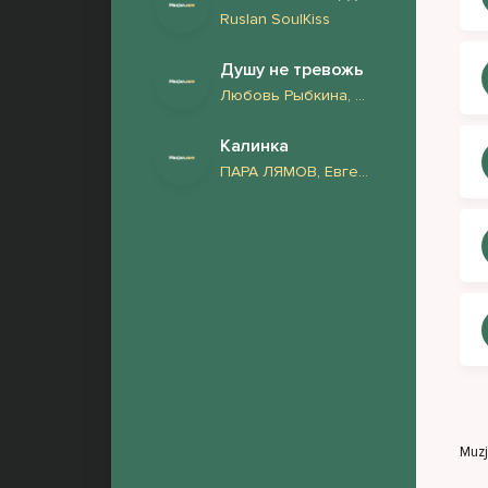
Ruslan SoulKiss
Душу не тревожь
Любовь Рыбкина, Анна и Фиш
Калинка
ПАРА ЛЯМОВ, Евгений ОКунев, Rendow
Muz