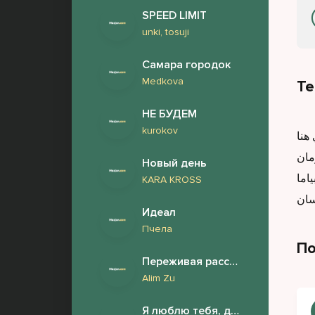
SPEED LIMIT
unki, tosuji
Самара городок
Medkova
Те
НЕ БУДЕМ
kurokov
Новый день
KARA KROSS
Идеал
Пчела
По
Переживая расставания
Alim Zu
Я люблю тебя, дорогая