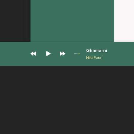
Ghamarni
Niki Four
© Muzjan.com 2026. Администрация сайта
Все права защищены.