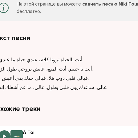
На этой странице вы можете
скачать песню Niki Fou
бесплатно.
кст песни
أنت بالحياة ترونا كلام، عندي حياة ما عندي هنا.
أنت يا حبيبي أنت المنع، عايش بروحي طول الزمان.
قبالي قلبي دوب هلا، قبالي حدك بدي أعيش بياما.
غالي، ساعدك يون قلبي يطول، غالي، ما عم أشغلك إنسان.
хожие треки
À Toi