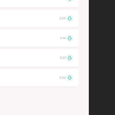
2:20
3:16
3:27
3:02