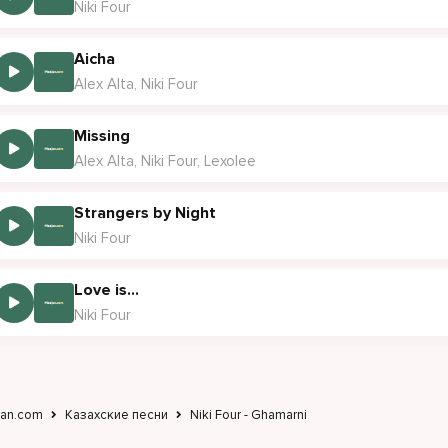
Niki Four
Aicha
Alex Alta, Niki Four
Missing
Alex Alta, Niki Four, Lexolee
Strangers by Night
Niki Four
Love is...
Niki Four
jan.com
Казахские песни
Niki Four - Ghamarni