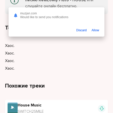
песню RealLowly Pluto - HOUSE
или
слушайте онлайн бесплатно.
muzjan.com
Would like to send you notifications
Текст песни
Discard
Allow
Хаос.
Хаос.
Хаос.
Хаос.
Похожие треки
House Music
SWITCH2SMILE