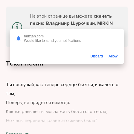
На этой странице вы можете
скачать
песню Владимир Шурочкин, MIRKIN
LAB - Ты послушай, ты поверь (Guitar
muzjan.com
Pop)
или слушайте онлайн бесплатно.
Would like to send you notifications
Discard
Allow
Текст песни
Ты послушай, как теперь сердце бьётся, и жалеть о
том,
Поверь, не придётся никогда.
Как же раньше ты могла жить без этого тепла,
Но часы перевела, разве это жизнь была?
Ты послушай, ты поверь этим взглядам: счастье там,