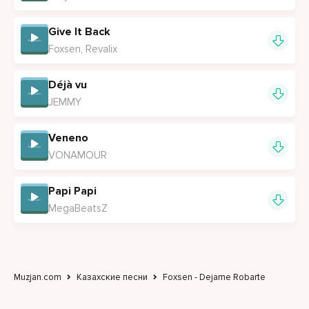
Give It Back
Foxsen, Revalix
Déjà vu
JEMMY
Veneno
VONAMOUR
Papi Papi
MegaBeatsZ
Muzjan.com
Казахские песни
Foxsen - Dejame Robarte