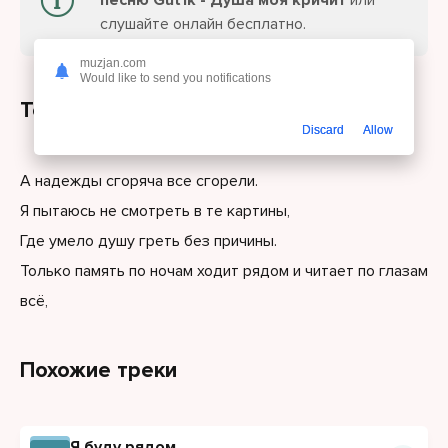
песню Gut1k - Душа моя кричит
или
слушайте онлайн бесплатно.
muzjan.com
Would like to send you notifications
Текст песни
Discard
Allow
А надежды сгоряча все сгорели.
Я пытаюсь не смотреть в те картины,
Где умело душу греть без причины.
Только память по ночам ходит рядом и читает по глазам
всё,
Похожие треки
Я буду рядом