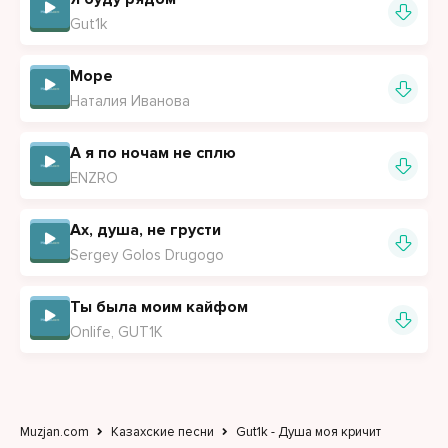
Gut1k
Море
Наталия Иванова
А я по ночам не сплю
ENZRO
Ах, душа, не грусти
Sergey Golos Drugogo
Ты была моим кайфом
Onlife, GUT1K
Muzjan.com
Казахские песни
Gut1k - Душа моя кричит