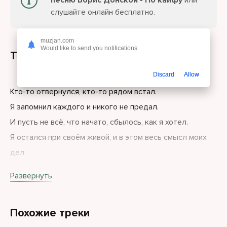
песню Борис Донской - По кайфу
или
слушайте онлайн бесплатно.
muzjan.com
Would like to send you notifications
Текст песни
Discard
Allow
Кто-то отвернулся, кто-то рядом встал.
Я запомнил каждого и никого не предал.
И пусть не всё, что начато, сбылось, как я хотел.
Я остался при своём живой, и в этом весь смысл моих
дел.
Я живу по кайфу, не по чужим.
Развернуть
Я живу по кайфу, так как сам решил.
Похожие треки