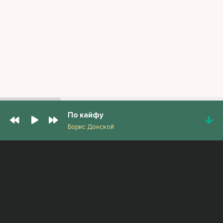
По кайфу
Борис Донской