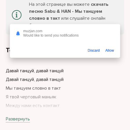
На этой странице вы можете
скачать
песню Sabu & HAN - Мы танцуем
словно в такт
или слушайте онлайн
бесплатно.
muzjan.com
Would like to send you notifications
Текст песни
Discard
Allow
Давай танцуй, давай танцуй
Давай танцуй, давай танцуй
Мы танцуем словно в такт
Я твой чертовый маньяк
Между нами есть контакт
И проблемы все пустяк
Развернуть
Выключи свой телефон