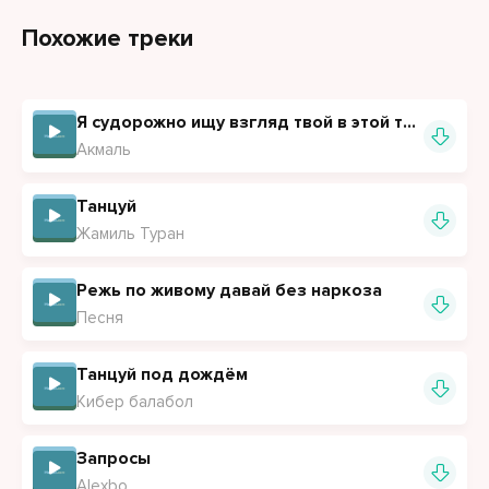
Мы зажжём с тобой вдвоем
Похожие треки
Я в твои глаза влюблен
Да, да, да это не сон
Я судорожно ищу взгляд твой в этой толпе
Акмаль
Танцуй
Жамиль Туран
Режь по живому давай без наркоза
Песня
Танцуй под дождём
Кибер балабол
Запросы
Alexbo