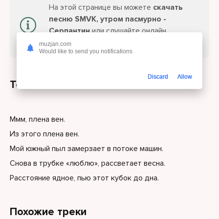
На этой странице вы можете
скачать
песню SMVK, утром пасмурно -
Серпантин
или слушайте онлайн
бесплатно.
muzjan.com
Would like to send you notifications
Discard
Allow
Текст песни
Ммм, плена вен.
Из этого плена вен.
Мой южный пыл замерзает в потоке машин.
Снова в трубке «люблю», рассветает весна.
Расстояние ядное, пью этот кубок до дна.
Похожие треки