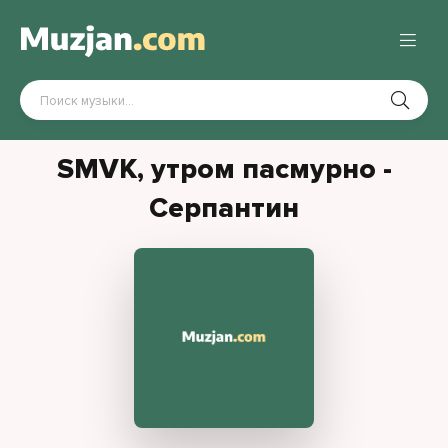
SMVK, утром пасмурно -
Серпантин