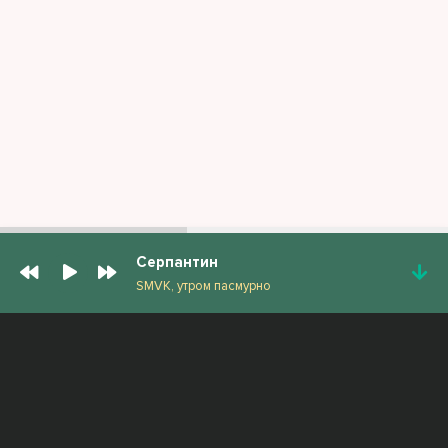
Серпантин
SMVK, утром пасмурно