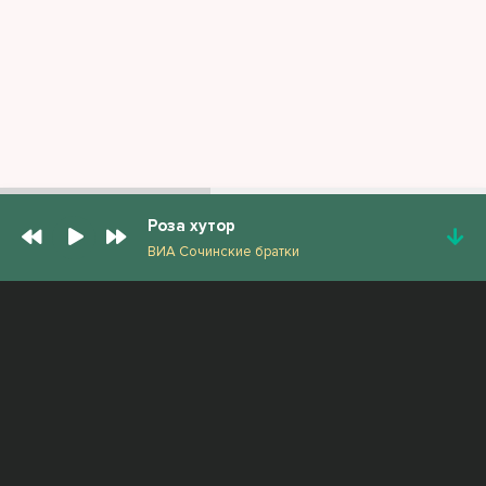
Роза хутор
ВИА Сочинские братки