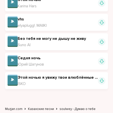
Karina Hars
vhs
elyaplugg!, MAIIKI
Без тебя не могу не дышу не живу
Suno AI
Седая ночь
Юрий Шатунов
Этой ночью я увижу твои влюблённые глаза
ISKO
Muzjan.com
Казахские песни
soulwey - Думаю о тебе