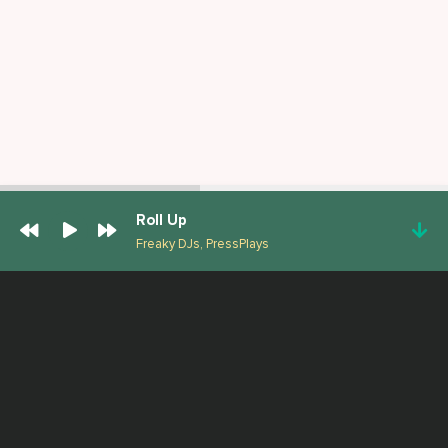
Roll Up
Freaky DJs, PressPlays