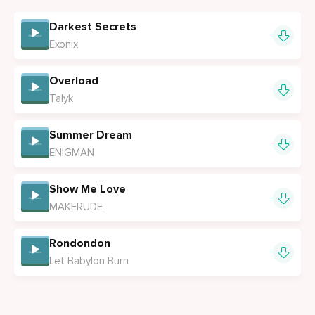
Darkest Secrets
Exonix
Overload
Talyk
Summer Dream
ENIGMAN
Show Me Love
MAKERUDE
Rondondon
Let Babylon Burn