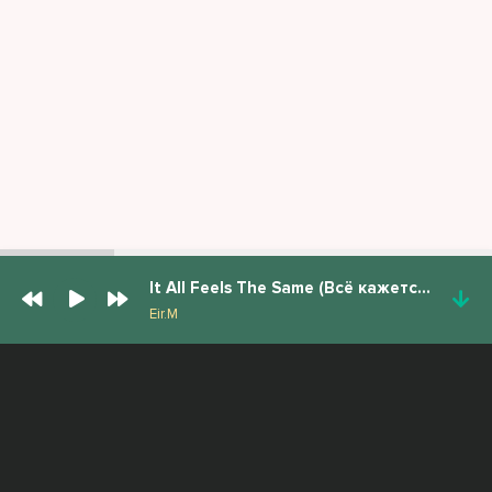
It All Feels The Same (Всё кажется одинаковым)
Eir.M