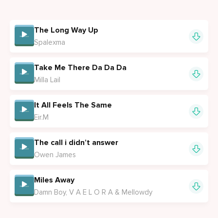
The Long Way Up
Spalexma
Take Me There Da Da Da
Milla Lail
It All Feels The Same
Eir.M
The call i didn’t answer
Owen James
Miles Away
Damn Boy, V A E L O R A & Mellowdy