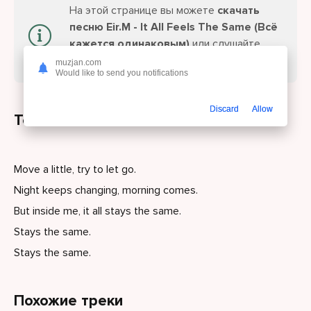
На этой странице вы можете
скачать
песню Eir.M - It All Feels The Same (Всё
кажется одинаковым)
или слушайте
онлайн бесплатно.
muzjan.com
Would like to send you notifications
Discard
Allow
Текст песни
Move a little, try to let go.
Night keeps changing, morning comes.
But inside me, it all stays the same.
Stays the same.
Stays the same.
Похожие треки