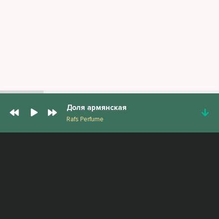
Доля армянская
Rafs Perfume