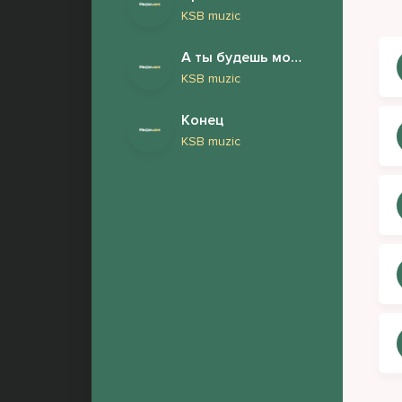
KSB muzic
А ты будешь моей женой
KSB muzic
Конец
KSB muzic