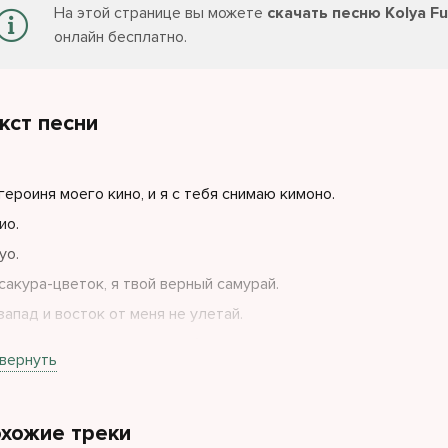
На этой странице вы можете
скачать песню Kolya Fun
онлайн бесплатно.
кст песни
героиня моего кино, и я с тебя снимаю кимоно.
ио.
yo.
сакура-цветок, я твой верный самурай.
запад и восток от меня не улетай.
 полюса сомкнулись на тебе, мы неделимые.
вернуть
хожие треки