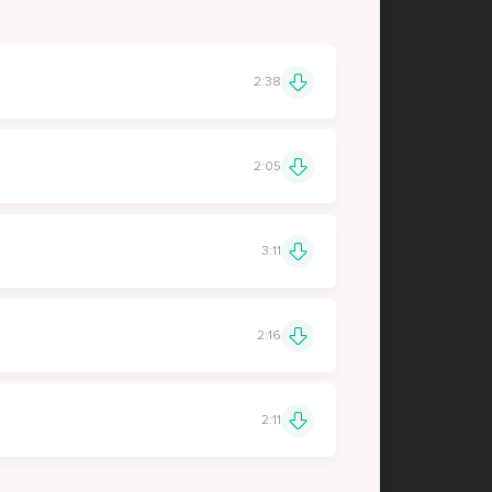
2:38
2:05
3:11
2:16
2:11