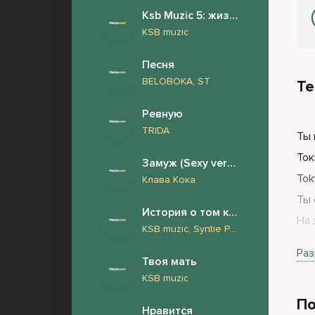
Ksb Muzic 5: жизнь и страдания Андрея Дементьева (Новый Альбом 2026)
KSB muzic
Песня
BELOBOKA, ST
Те
Ревную
TRIDA
Ты 
Ток
Замуж (Sexy version)
Tok
Клава Кока
Ты 
История о том как у нашего барабанщика Андрея обнаружили фимоз и он сделал обрезание
На 
KSB muzic, Syntie Punk
Мои
Раз
Твоя мать
KSB muzic
По
Нравится