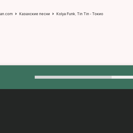
jan.com
Казахские песни
Kolya Funk, Tin Tin - Токио
:
admin@muzjan.com