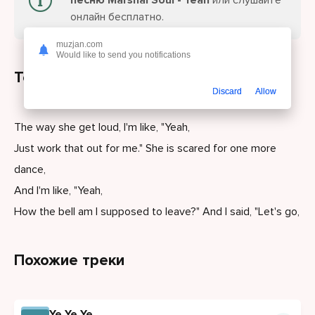
песню Marshal Soul - Yeah
или слушайте
онлайн бесплатно.
muzjan.com
Would like to send you notifications
Текст песни
Discard
Allow
The way she get loud, I'm like, "Yeah,
Just work that out for me." She is scared for one more
dance,
And I'm like, "Yeah,
How the bell am I supposed to leave?" And I said, "Let's go,
Похожие треки
Ye Ye Ye