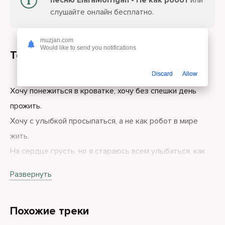
песню ElaraMorrigan - Не как робот
или
слушайте онлайн бесплатно.
muzjan.com
Would like to send you notifications
Текст песни
Discard
Allow
Хочу понежиться в кроватке, хочу без спешки день
прожить.
Хочу с улыбкой просыпаться, а не как робот в мире
жить.
На сердце грусть, но я стараюсь всем улыбаться, как
могу.
Развернуть
От этого я понимаю, ещё сильней себя бешу.
Хочу понежиться в кроватке, хочу без спешки день
Похожие треки
прожить.