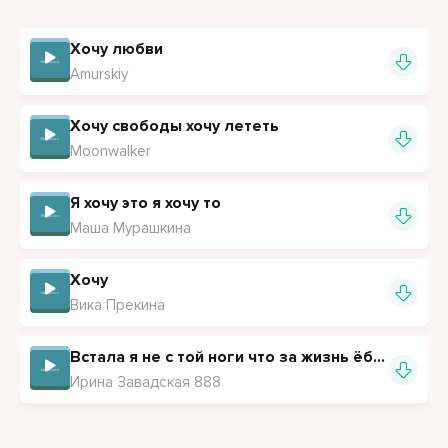
Хочу с улыбкой просыпаться, а не как робот в мире
жить.
Хочу любви
Amurskiy
Хочу свободы хочу лететь
Moonwalker
Я хочу это я хочу то
Маша Мурашкина
Хочу
Вика Прекина
Встала я не с той ноги что за жизнь ёб ти-ти-ти
Ирина Завадская 888