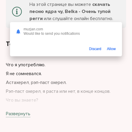
На этой странице вы можете
скачать
песню ядра чу, Belka - Очень тупой
регги
или слушайте онлайн бесплатно.
muzjan.com
Would like to send you notifications
Текст песни
Discard
Allow
Что я употребляю.
Я не сомневался.
Астахерел, рэп-паст охерел.
Рэп-паст охерел, я раста или нет, в конце концов.
Что вы знаете?
Накачала свою попу, оказалась сразу в топах.
Развернуть