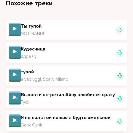
Похожие треки
Ты тупой
NOT BAND!
Кудесница
ядра чу
тупой
elyaplugg!, Scally Milano
Вышел и встретил Айзу влюбился сразу
Гуф
Я не пил этой ночью а будто хмельной
Garik Garik