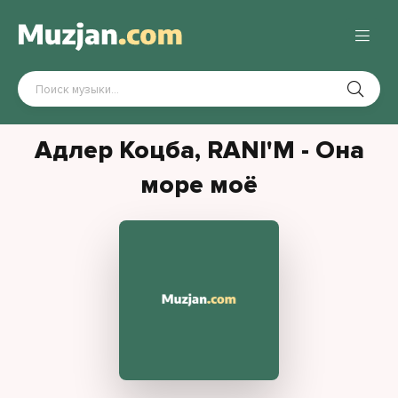
Адлер Коцба, RANI'M - Она
море моё