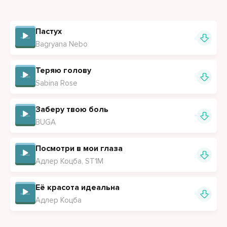
Пастух
Bagryana Nebo
Теряю голову
Sabina Rose
Заберу твою боль
BUGA
Посмотри в мои глаза
Адлер Коцба, ST1M
Её красота идеальна
Адлер Коцба