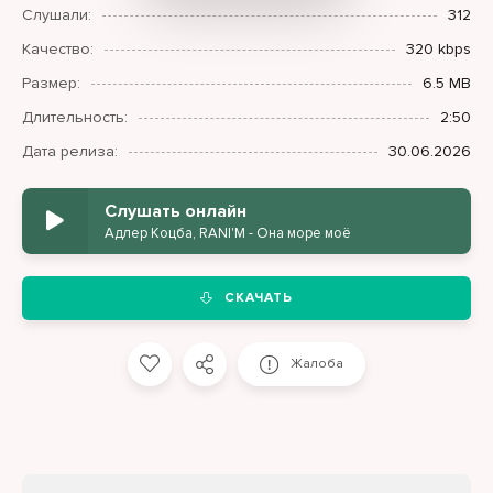
Слушали:
312
Качество:
320 kbps
Размер:
6.5 MB
Длительность:
2:50
Дата релиза:
30.06.2026
Слушать онлайн
Адлер Коцба, RANI'M - Она море моё
СКАЧАТЬ
Жалоба