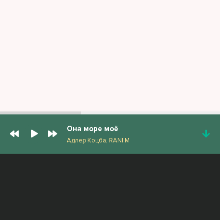
Она море моё
Адлер Коцба, RANI'M