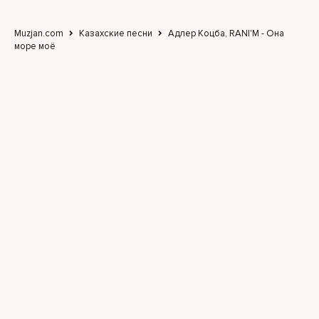
Muzjan.com
Казахские песни
Адлер Коцба, RANI'M - Она
море моё