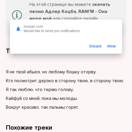
На этой странице вы можете
скачать
песню Адлер Коцба, RANI'M - Она
море моё
или слушайте онлайн
бесплатно.
muzjan.com
Would like to send you notifications
Discard
Allow
Текст песни
Я не твой абьюз, но любому бошку оторву.
Кто посмотрит дерзко в сторону твою, в сторону твою.
Я так люблю, что теряю голову.
Кайфуй со мной, пока мы молоды.
Вокруг красиво, так пальмы горят.
Похожие треки