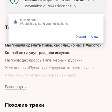
песню Гамора, НЕ.KURILI - А чё?!
или
слушайте онлайн бесплатно.
muzjan.com
Would like to send you notifications
Текст песни
Discard
Allow
Мы пришли сделать грязь, как слышно нас в Хьюстон.
Коллаб не на укус, раздали искусно.
На проводах кроссы Fane, чёрный, русский.
Жми кнопку «Пуск», тут Крукуски, делаем вкусно.
Разбились по углам, мы зараз накидали.
В строках запахи, и мы их напевали.
Развернуть
Похожие треки