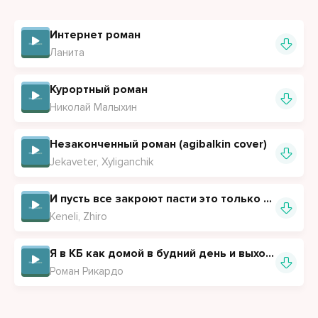
向前冲，中国列车向前冲，货物一路在流动，世界一起向
前冲。 向前冲，向前冲，向前冲，全部世界一起不停。 向
Интернет роман
前冲，向前冲，慢慢远去，列车不停。
Ланита
Курортный роман
Николай Малыхин
Незаконченный роман (agibalkin cover)
Jekaveter, Xyliganchik
И пусть все закроют пасти это только наш роман
Keneli, Zhiro
Я в КБ как домой в будний день и выходной
Роман Рикардо