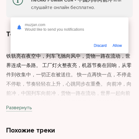
песню Роман Сон - 中国列车向前冲
или
слушайте онлайн бесплатно.
muzjan.com
Would like to send you notifications
Текст песни
Discard
Allow
铁轨亮在夜空中，列车飞驰向风中，货物一路在流动，世
界连成一条路。 工厂灯火整夜亮，机器节奏在回响，从零
件到收集中，一切正在被送往。 快一点再快一点，不停走
不停歇，节奏轻轻在上升，心跳同步在重叠。 向前冲，向
前冲，中国列车向前冲，货物一路在流动，世界一起向前
冲。 向前冲，向前冲，从东方到世界中，螺丝到收集中，
Развернуть
全部都在向前冲。 钢铁衣服和光芒，汽车网络和日常，每
一刻都在流动，连接城市和海洋。 快一点再快一点，不停
Похожие треки
走不停歇，节奏轻轻在上升，心跳同步在重叠。 向前冲，