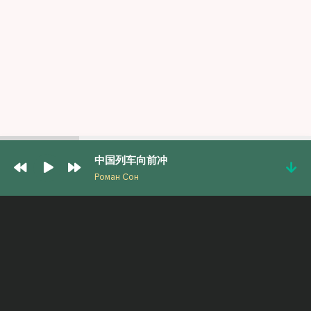
中国列车向前冲
Роман Сон