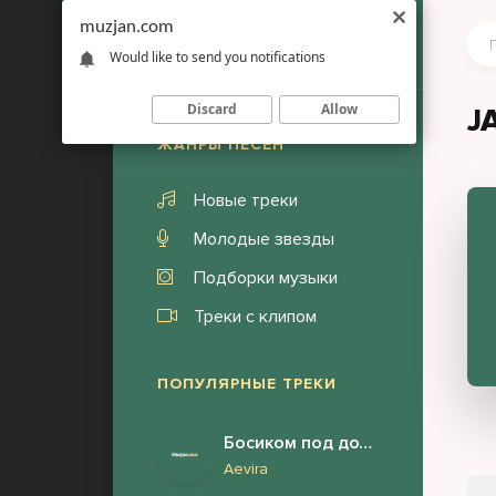
muzjan.com
Would like to send you notifications
Discard
Allow
J
ЖАНРЫ ПЕСЕН
Новые треки
Молодые звезды
Подборки музыки
Треки с клипом
ПОПУЛЯРНЫЕ ТРЕКИ
Босиком под дождём я бегу за тобой
Aevira