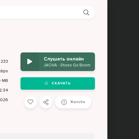
Слушать онлайн
233
JAOVA - Shoes Go Boom
kbps
9 MB
СКАЧАТЬ
2:34
2026
Жалоба