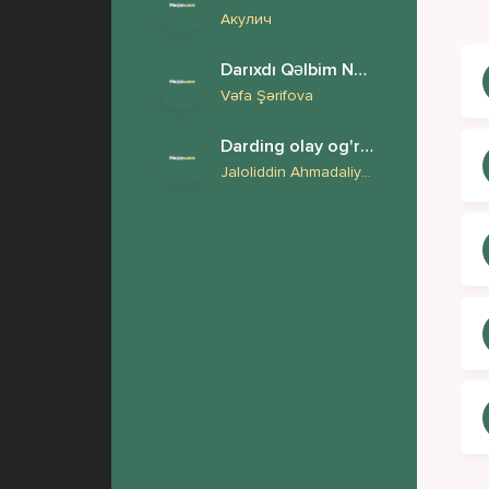
Акулич
Darıxdı Qəlbim Nə Olar Yaz Mənə
Vəfa Şərifova
Darding olay og'rima erkam
Jaloliddin Ahmadaliyev