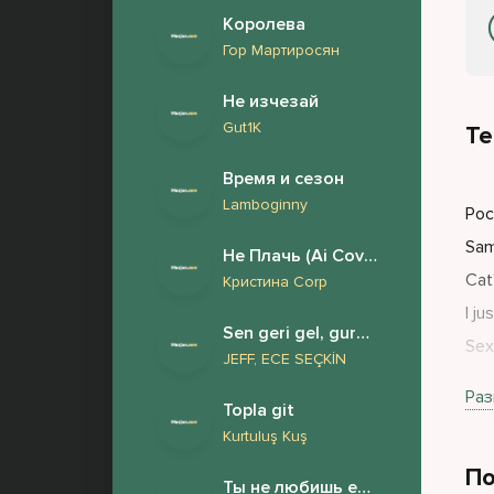
Королева
Гор Мартиросян
Не изчезай
Gut1K
Те
Время и сезон
Lamboginny
Poc
Sam
Не Плачь (Ai Cover)
Cat'
Кристина Corp
I j
Sen geri gel, gururum beni yeksan eder (Beni kandırmışsın)
Sex
JEFF, ECE SEÇKİN
Box
Раз
Topla git
Kurtuluş Kuş
По
Ты не любишь его ты всего лишь с ним спишь