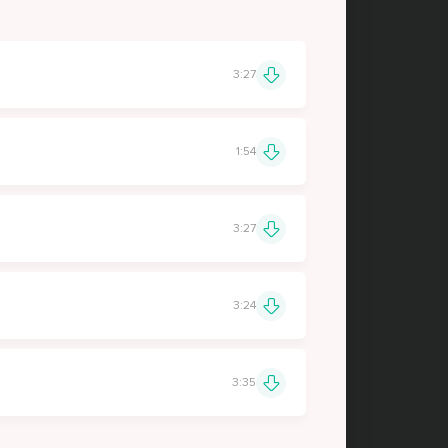
3:27
1:54
3:27
3:24
3:35