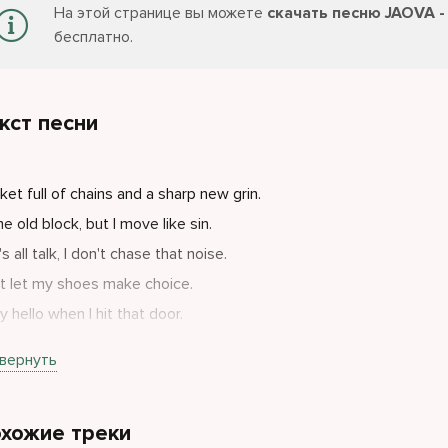
На этой странице вы можете
скачать песню JAOVA 
бесплатно.
кст песни
ket full of chains and a sharp new grin.
e old block, but I move like sin.
s all talk, I don't chase that noise.
ust let my shoes make choice.
y hello when I hit that door.
 in the nine as she seen me before.
вернуть
хожие треки