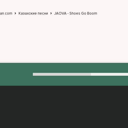
jan.com
Казахские песни
JAOVA - Shoes Go Boom
:
admin@muzjan.com