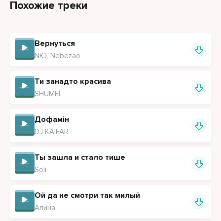
Похожие треки
Вернуться
NЮ, Nebezao
Ти занадто красива
SHUMEI
Дофамін
DJ KAIFAR
Ты зашла и стало тише
Soli
Ой да не смотри так милый
Алина