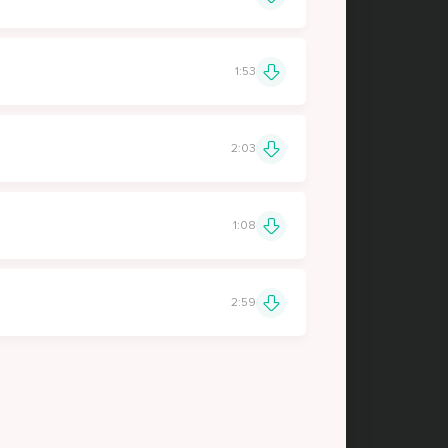
1:53
2:03
1:08
2:59