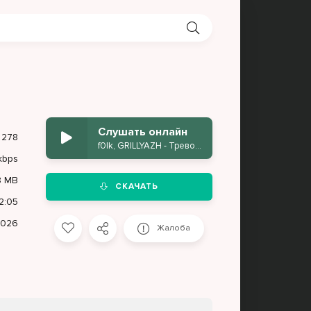
Слушать онлайн
278
f0lk, GRILLYAZH - Тревога (Skit 3)
kbps
8 MB
СКАЧАТЬ
2:05
2026
Жалоба