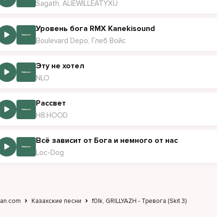
Sagath, ALIEWILLEATYXU
Уровень бога RMX Kanekisound
Boulevard Depo, Глеб Войс
Эту не хотел
NLO
Рассвет
H8.HOOD
Всё зависит от Бога и немного от нас
Loc-Dog
jan.com
Казахские песни
f0lk, GRILLYAZH - Тревога (Skit 3)