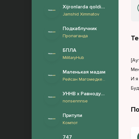
Xijronlarda qoldirib
Jamshid Ximmatov
Подкаблучник
Пропаганда
Те
БПЛА
MilitaryHub
[Ау
Мен
Маленькая мадам
И я
Рейсан Магомедкеримов
Буд
УННВ x Равнодушие
nonsennnse
По
Притули
Компот
747