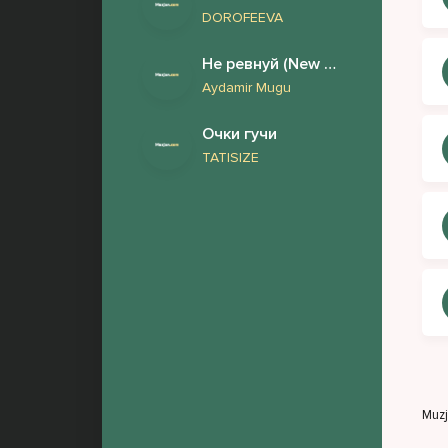
DOROFEEVA
Не ревнуй (New version)
Aydamir Mugu
Очки гучи
TATISIZE
Muz