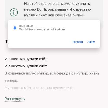
На этой странице вы можете
скачать
песню DJ Прозрачный - И с шестью
нулями счёт
или слушайте онлайн
бесплатно.
muzjan.com
Would like to send you notifications
Текст песни
Discard
Allow
И с шестью нулями счёт.
И с шестью нулями счёт.
В кошельке полно купюр, вся одежда от кутюр, жизнь
теперь,
Ну, просто мёд, и с шестью нулями счёт.
И с шестью нулями счёт.
Развернуть
И с шестью нулями счёт.