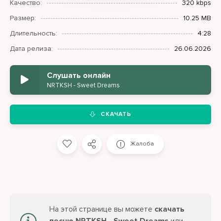
Качество:
320 kbps
Размер:
10.25 MB
Длительность:
4:28
Дата релиза:
26.06.2026
Слушать онлайн
NRTKSH - Sweet Dreams
СКАЧАТЬ
Жалоба
На этой странице вы можете
скачать