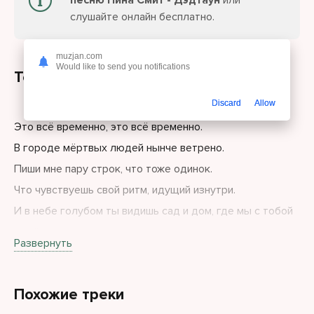
песню Нина Смит - Дэдтаун
или
слушайте онлайн бесплатно.
muzjan.com
Would like to send you notifications
Текст песни
Discard
Allow
Это всё временно, это всё временно.
В городе мёртвых людей нынче ветрено.
Пиши мне пару строк, что тоже одинок.
Что чувствуешь свой ритм, идущий изнутри.
И в небе голубом ты видишь сад и дом, где мы с тобой
живём.
Развернуть
Похожие треки