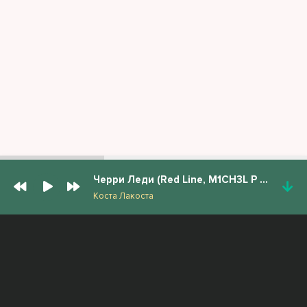
Черри Леди (Red Line, M1CH3L P rmx)
Коста Лакоста