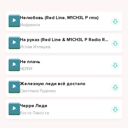
Нелюбовь (Red Line, M1CH3L P rmx)
Инфинити
На руках (Red Line & M1CH3L P Radio Remix)
Ислам Итляшев
Не плачь
ЧЕРРИ
Железную леди всё достало
Светлана Руденко
Черри Леди
Коста Лакоста