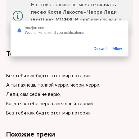
На этой странице вы можете
скачать
песню Коста Лакоста - Черри Леди
(Red Line, M1CH3L P rmx)
или слушайте
онлайн бесплатно.
muzjan.com
Would like to send you notifications
Discard
Allow
Текст песни
Без тебя как будто этот мир потерян.
А ты пахнешь толпой черри, черри, черри.
Леди, сам себе не верю,
Когда я к тебе через звёздный терний.
Без тебя как будто этот мир потерян.
Похожие треки