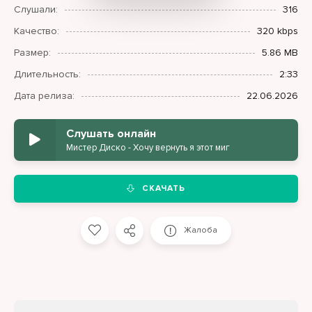
Слушали:
316
Качество:
320 kbps
Размер:
5.86 MB
Длительность:
2:33
Дата релиза:
22.06.2026
Слушать онлайн
Мистер Диско - Хочу вернуть я этот миг
СКАЧАТЬ
Жалоба