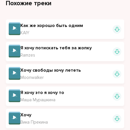
Похожие треки
Как же хорошо быть одним
KAIY
Я хочу потискать тебя за жопку
Ramzes
Хочу свободы хочу лететь
Moonwalker
Я хочу это я хочу то
Маша Мурашкина
Хочу
Вика Прекина