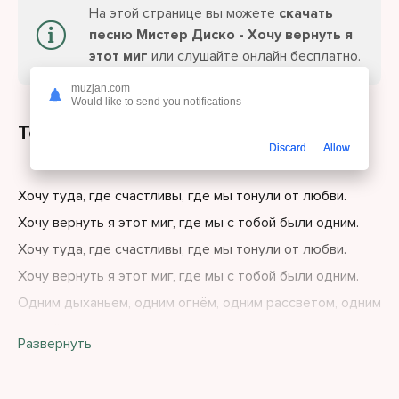
На этой странице вы можете
скачать
песню Мистер Диско - Хочу вернуть я
этот миг
или слушайте онлайн бесплатно.
muzjan.com
Would like to send you notifications
Текст песни
Discard
Allow
Хочу туда, где счастливы, где мы тонули от любви.
Хочу вернуть я этот миг, где мы с тобой были одним.
Хочу туда, где счастливы, где мы тонули от любви.
Хочу вернуть я этот миг, где мы с тобой были одним.
Одним дыханьем, одним огнём, одним рассветом, одним
дождём.
Развернуть