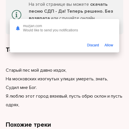
На этой странице вы можете
скачать
песню СДП - Да! Теперь решено. Без
возврата
или слушайте онлайн
бесплатно.
muzjan.com
Would like to send you notifications
Discard
Allow
Текст песни
Старый пес мой давно издох,
На московских изогнутых улицах умереть, знать,
Судил мне Бог.
Я люблю этот город вязевый, пусть обрю склон и пусть
одрях,
Похожие треки