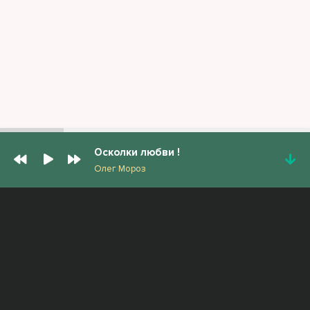
Осколки любви !
Олег Мороз