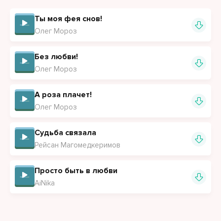
Ты моя фея снов!
Олег Мороз
Без любви!
Олег Мороз
А роза плачет!
Олег Мороз
Судьба связала
Рейсан Магомедкеримов
Просто быть в любви
AiNika