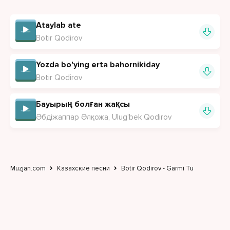
Ataylab ate
Botir Qodirov
Yozda bo'ying erta bahornikiday
Botir Qodirov
Бауырың болған жақсы
Әбдіжаппар Әлқожа, Ulug'bek Qodirov
Muzjan.com
Казахские песни
Botir Qodirov - Garmi Tu