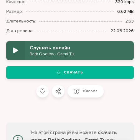
Качество:
320 kbps
Размер:
6.62 MB
Длительность:
2:53
Дата релиза:
22.06.2026
Слушать онлайн
Botir Qodirov - Garmi Tu
СКАЧАТЬ
Жалоба
На этой странице вы можете
скачать