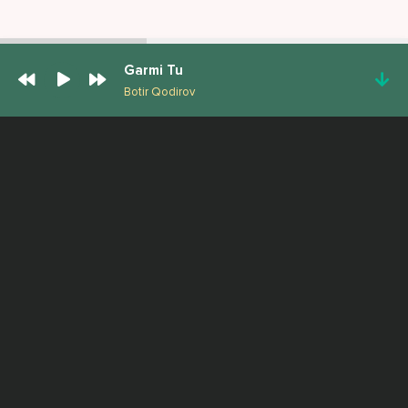
Garmi Tu
Botir Qodirov
ПОПУЛЯРНЫЕ ТРЕКИ
Город
Sasha Mad