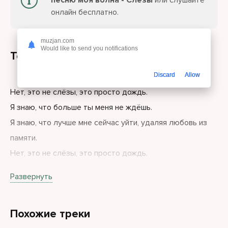
песню моя волна - Слёзы
или слушайте
онлайн бесплатно.
muzjan.com
Would like to send you notifications
Текст песни
Discard
Allow
Нет, это не слёзы, это просто дождь.
Я знаю, что больше ты меня не ждёшь.
Я знаю, что лучше мне сейчас уйти, удаляя любовь из
памяти.
Нет, это не слёзы, это просто дождь.
Я знаю, что больше ты меня не ждёшь.
Развернуть
Я знаю, что лучше мне сейчас уйти, удаляя любовь из
памяти.
Похожие треки