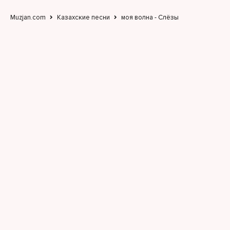
Muzjan.com
Казахские песни
моя волна - Слёзы