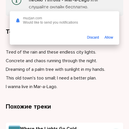
песню TinTolis - Mar-a-Lago
или
слушайте онлайн бесплатно.
muzjan.com
Would like to send you notifications
Текст песни
Discard
Allow
Tired of the rain and these endless city lights.
Concrete and chaos running through the night.
Dreaming of a palm tree with sunlight in my hands.
This old town's too small; I need a better plan.
I wanna live in Mar-a-Lago.
Похожие треки
Where the Lights Go Cold