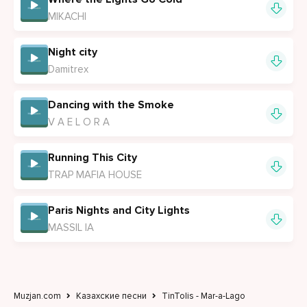
MIKACHI
Night city
Damitrex
Dancing with the Smoke
V A E L O R A
Running This City
TRAP MAFIA HOUSE
Paris Nights and City Lights
MASSIL IA
Muzjan.com
Казахские песни
TinTolis - Mar-a-Lago