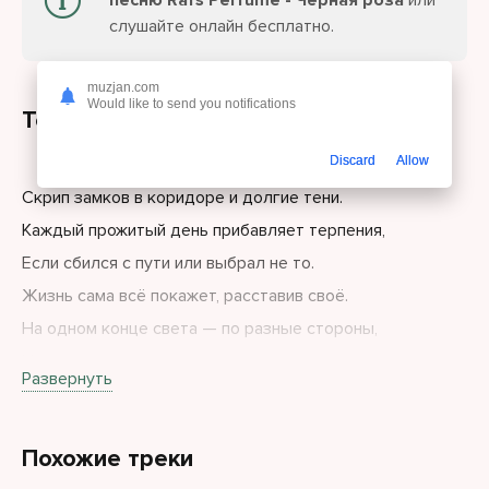
песню Rafs Perfume - Чёрная роза
или
слушайте онлайн бесплатно.
muzjan.com
Would like to send you notifications
Текст песни
Discard
Allow
Скрип замков в коридоре и долгие тени.
Каждый прожитый день прибавляет терпения,
Если сбился с пути или выбрал не то.
Жизнь сама всё покажет, расставив своё.
На одном конце света — по разные стороны,
Но мы связаны крепко, как старые вороны.
Развернуть
Похожие треки