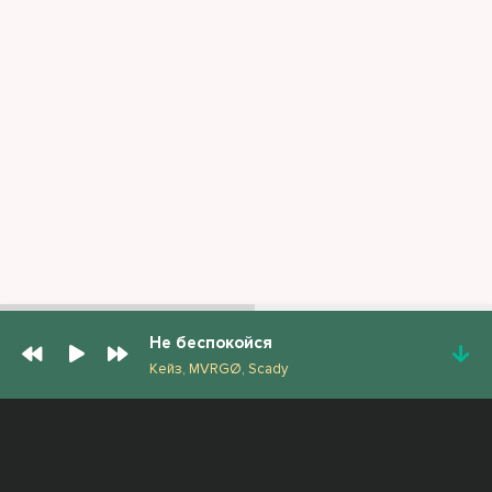
Не беспокойся
Кейз, MVRGØ, Scady