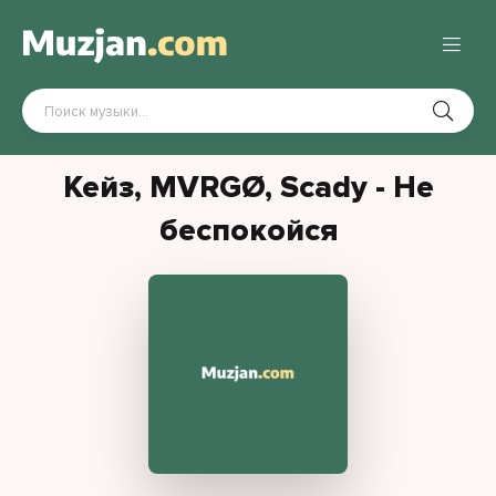
Кейз, MVRGØ, Scady - Не
беспокойся