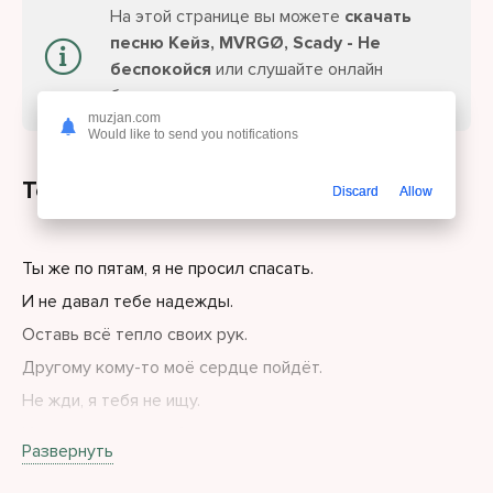
На этой странице вы можете
скачать
песню Кейз, MVRGØ, Scady - Не
беспокойся
или слушайте онлайн
бесплатно.
muzjan.com
Would like to send you notifications
Текст песни
Discard
Allow
Ты же по пятам, я не просил спасать.
И не давал тебе надежды.
Оставь всё тепло своих рук.
Другому кому-то моё сердце пойдёт.
Не жди, я тебя не ищу.
И только прошу, тебя я прошу.
Развернуть