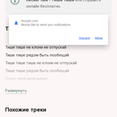
песню Yaia - Тише тише
или слушайте
онлайн бесплатно.
muzjan.com
Would like to send you notifications
Текст песни
Discard
Allow
Тише тише не клони не отпускай
Тише тише рядом быть пообещай
Тише тише тише не клони не отпускай
Тише тише рядом быть пообещай
Голос твой меня манит
Словно мы зашли в туман
Развернуть
Там река любви блестит нас уносит океан
Лишних слов теперь не надо
Похожие треки
Ритм подскажет верный путь