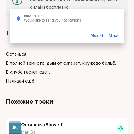
песню Mari Sa - Останься
или слушайте
онлайн бесплатно.
muzjan.com
Would like to send you notifications
Текст песни
Discard
Allow
Останься.
В полной темноте, дым от сигарет, кружево бельё,
В клубе гаснет свет.
Наливай ещё,
Похожие треки
Останься (Slowed)
Mari Sa