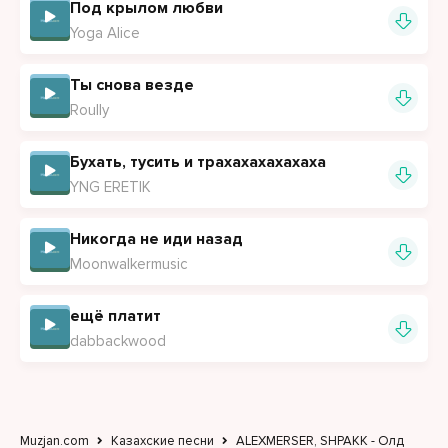
Под крылом любви
Yoga Alice
Ты снова везде
Roully
Бухать, тусить и трахахахахахаха
YNG ERETIK
Никогда не иди назад
Moonwalkermusic
ещё платит
dabbackwood
Muzjan.com
Казахские песни
ALEXMERSER, SHPAKK - Олд