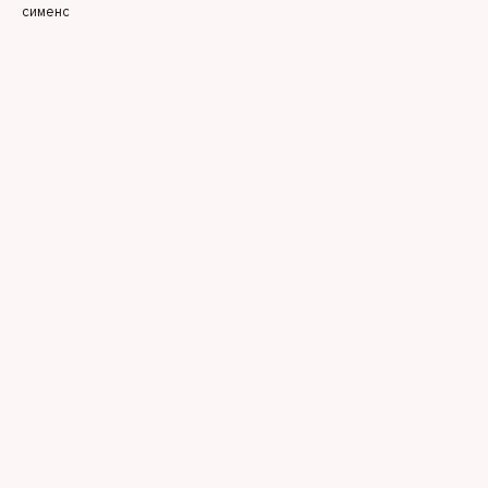
сименс