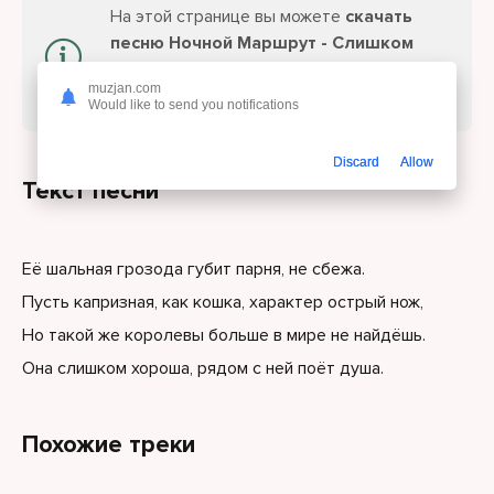
На этой странице вы можете
скачать
песню Ночной Маршрут - Слишком
хороша 2.0
или слушайте онлайн
muzjan.com
бесплатно.
Would like to send you notifications
Discard
Allow
Текст песни
Её шальная грозода губит парня, не сбежа.
Пусть капризная, как кошка, характер острый нож,
Но такой же королевы больше в мире не найдёшь.
Она слишком хороша, рядом с ней поёт душа.
Похожие треки