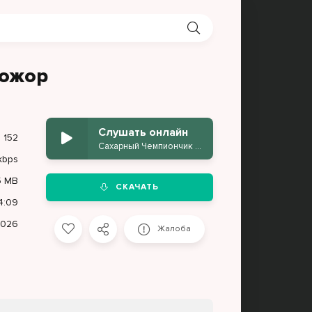
дожор
Слушать онлайн
152
Сахарный Чемпиончик - Ночной дожор
kbps
5 MB
СКАЧАТЬ
4:09
2026
Жалоба