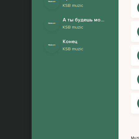
KSB muzic
А ты будешь моей женой
KSB muzic
Конец
KSB muzic
Muz