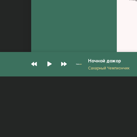
Ночной дожор
Сахарный Чемпиончик
© Muzjan.com 2026. Администрация сайта
Все права защищены.