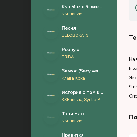
Ksb Muzic 5: жизнь и страдания Андрея Дементьева (Новый Альбом 2026)
KSB muzic
Песня
BELOBOKA, ST
Те
Ревную
TRIDA
На 
В ж
Замуж (Sexy version)
Экс
Клава Кока
Я в
История о том как у нашего барабанщика Андрея обнаружили фимоз и он сделал обрезание
Спр
KSB muzic, Syntie Punk
Твоя мать
По
KSB muzic
Нравится