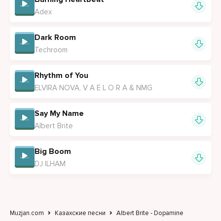
Adex
Dark Room
Techroom
Rhythm of You
ELVIRA NOVA, V A E L O R A & NMG
Say My Name
Albert Brite
Big Boom
DJ ILHAM
Muzjan.com
Казахские песни
Albert Brite - Dopamine