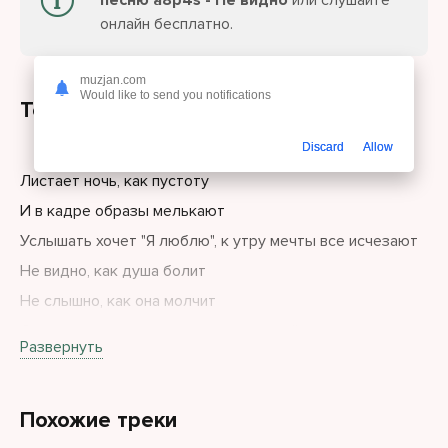
песню a8p4s - Не видно
или слушайте
онлайн бесплатно.
muzjan.com
Would like to send you notifications
Текст песни
Discard
Allow
Листает ночь, как пустоту
И в кадре образы мелькают
Услышать хочет "Я люблю", к утру мечты все исчезают
Не видно, как душа болит
Не слышно, как она молчит
Снаружи сила — свет, игра, а дома слёзы и темнота
Развернуть
Похожие треки