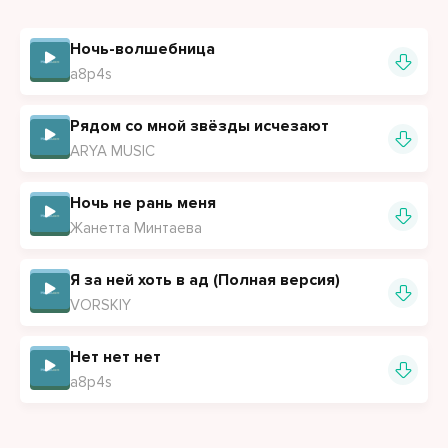
Ночь-волшебница
a8p4s
Рядом со мной звёзды исчезают
ARYA MUSIC
Ночь не рань меня
Жанетта Минтаева
Я за ней хоть в ад (Полная версия)
VORSKIY
Нет нет нет
a8p4s