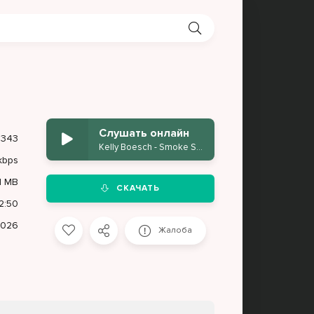
Слушать онлайн
343
Kelly Boesch - Smoke Signals
kbps
1 MB
СКАЧАТЬ
2:50
2026
Жалоба