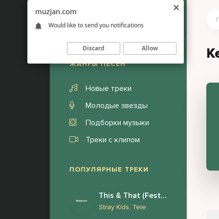
muzjan.com
Would like to send you notifications
Discard
Allow
K
ЖАНРЫ ПЕСЕН
Новые треки
Молодые звезды
Подборки музыки
Треки с клипом
ПОПУЛЯРНЫЕ ТРЕКИ
This & That (Festival Version)
Stray Kids, Tele