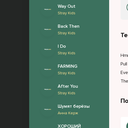
Way Out
Stray Kids
Back Then
Stray Kids
Те
I Do
Stray Kids
Hmm
Pull
FARMING
Eve
Stray Kids
The
After You
Stray Kids
По
Шумят берёзы
Анна Керж
ХОРОШИЙ