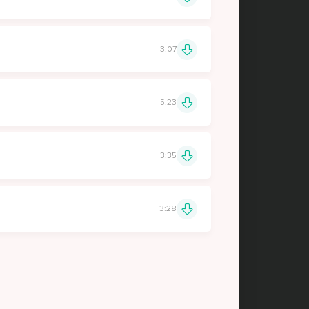
3:07
5:23
3:35
3:28