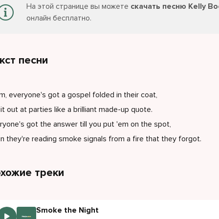
На этой странице вы можете
скачать песню Kelly Bo
онлайн бесплатно.
кст песни
, everyone's got a gospel folded in their coat,
 it out at parties like a brilliant made-up quote.
ryone's got the answer till you put 'em on the spot,
n they're reading smoke signals from a fire that they forgot.
хожие треки
Smoke the Night