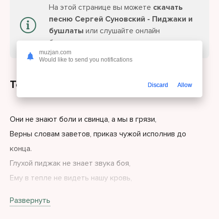
На этой странице вы можете
скачать
песню Сергей Суновский - Пиджаки и
бушлаты
или слушайте онлайн
бесплатно.
muzjan.com
Would like to send you notifications
Текст песни
Discard
Allow
Они не знают боли и свинца, а мы в грязи,
Верны словам заветов, приказ чужой исполнив до
конца.
Глухой пиджак не знает звука боя,
Ему в тепле не видеть нашу кровь,
А мы в бушлатах ждём команду стоя и под свинцом
Развернуть
идём в атаку вновь.