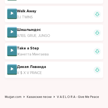
Walk Away
DJ TWINS
Шашлындос
ХЛЕБ, GRUE, JUNGO
Take a Step
Жанетта Минтаева
Дикая Лаванда
V $ X V PRiNCE
Muzjan.com
Казахские песни
V A E L O R A - Give Me Peace