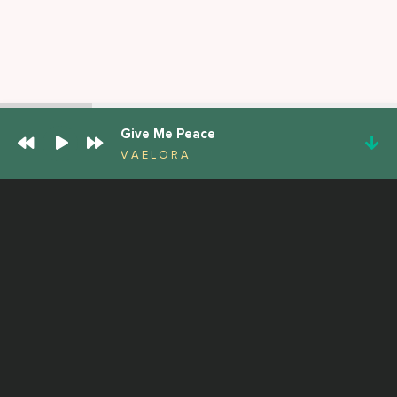
Give Me Peace
V A E L O R A
ПОПУЛЯРНЫЕ ТРЕКИ