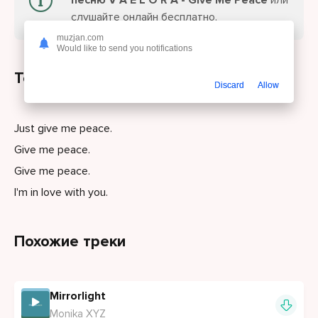
песню V A E L O R A - Give Me Peace
или
слушайте онлайн бесплатно.
muzjan.com
Would like to send you notifications
Текст песни
Discard
Allow
Just give me peace.
Give me peace.
Give me peace.
I'm in love with you.
Похожие треки
Mirrorlight
Monika XYZ