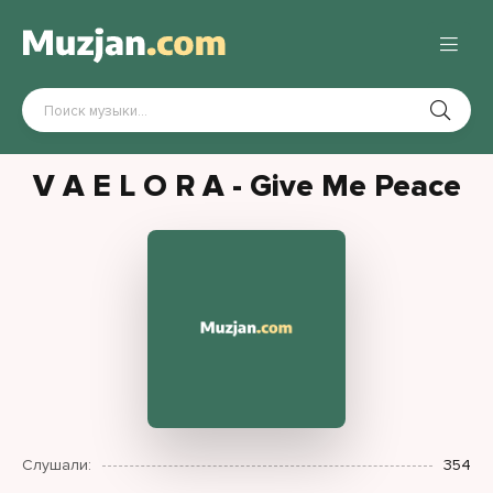
V A E L O R A - Give Me Peace
Слушали:
354