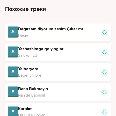
Duyan yok gören yok derdimi bilen yok
Похожие треки
Gözümden yaş aktı uzanıp silen yok
Bu kalla balıkta bir bana gülen yok
Bağırsam diyorum sesim Çıkar mı
Песня
Yashashimga qo'yinglar
Saidxon UZ
Yalbaryara
Begench Ore
Bana Bakmayın
Nahide Babashli
Karalım
Elif Buse Doğan