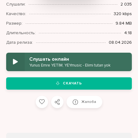
Слушали:
2 035
Качество:
320 kbps
Размер:
9.84 MB
Длительность:
4:18
Дата релиза:
08.04.2026
Слушать онлайн
Yunus Emre YETİM, YEYmusic - Elimi tutan yok
СКАЧАТЬ
Жалоба