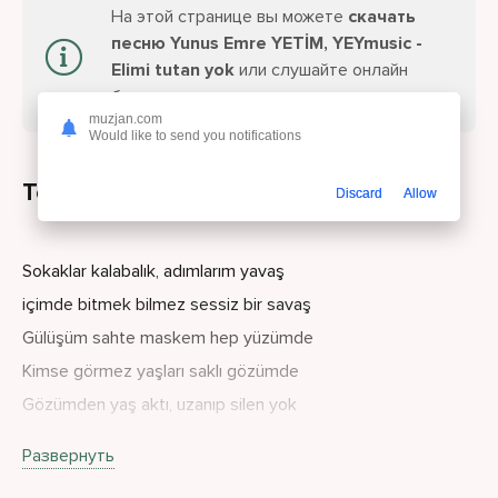
На этой странице вы можете
скачать
песню Yunus Emre YETİM, YEYmusic -
Elimi tutan yok
или слушайте онлайн
бесплатно.
muzjan.com
Would like to send you notifications
Текст песни
Discard
Allow
Sokaklar kalabalık, adımlarım yavaş
içimde bitmek bilmez sessiz bir savaş
Gülüşüm sahte maskem hep yüzümde
Kimse görmez yaşları saklı gözümde
Gözümden yaş aktı, uzanıp silen yok
Bu kalla balıkta bir bana gülen yok
Развернуть
Karanlık gecede elimi tutan yok