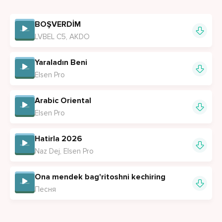
Bina vetea, her gavdici ev vardı bora.
BOŞVERDİM
Şabandı ben kim, lekin spedisate.
LVBEL C5, AKDO
Hezheşi, cehezdikim, roj roj baştırdı be.
Mındurin derkum, jipevin teyintin.
Yaraladın Beni
Elsen Pro
Arabic Oriental
Elsen Pro
Hatirla 2026
Naz Dej, Elsen Pro
Ona mendek bag'ritoshni kechiring
Песня