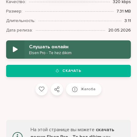
Качество:
320 kbps
Размер:
7.31 MB
Длительность:
3:11
Дата релиза:
20.05.2026
Слушать онлайн
Elsen Pro - Te hez dikim
СКАЧАТЬ
Жалоба
На этой странице вы можете
скачать