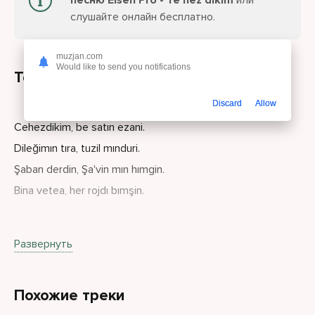
песню Elsen Pro - Te hez dikim
или
слушайте онлайн бесплатно.
muzjan.com
Would like to send you notifications
Текст песни
Discard
Allow
Cehezdikim, be satın ezani.
Dileğimın tıra, tuzil mınduri.
Şaban derdin, Şa'vin mın hımgin.
Bina vetea, her rojdı bımşin.
Her car kuyduça, hiclevin teliminin.
Развернуть
Her car ku derda, diyardı be evdinin.
Cehezdikim, cehezdikim, her çenücümün durbi.
Похожие треки
Dileğimin tera, dileğim bırçi.