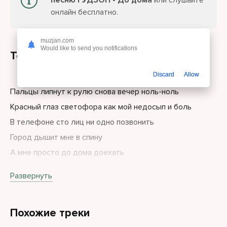
песню ГУДЗОН - До дома
или слушайте
онлайн бесплатно.
muzjan.com
Would like to send you notifications
Текст песни
Discard
Allow
Пальцы липнут к рулю снова вечер ноль-ноль
Красный глаз светофора как мой недосып и боль
В телефоне сто лиц ни одно позвонить
Город дышит мне в спину
А мне просто до дома доехать
Не сгореть внутри
Развернуть
До дома, хоть по лужам хоть по пробкам, по прямой
Похожие треки
До дома, где не надо делать вид что я живой