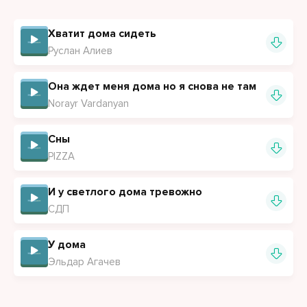
До дома, где кружка, пара книг и твой пакет с едой
До дома, где ты шепчешь ну заходи уже герой
Хватит дома сидеть
Руслан Алиев
В небе тает Луна, как сигарета в окне
Все советы отпустит, остывают на дне
Она ждет меня дома но я снова не там
Norayr Vardanyan
Я паркуюсь, как в такт
К таймеру на светофоре
Сны
Каждый метр, как шаг
PIZZA
Из новостей в наши разговоры
И у светлого дома тревожно
СДП
У дома
Эльдар Агачев