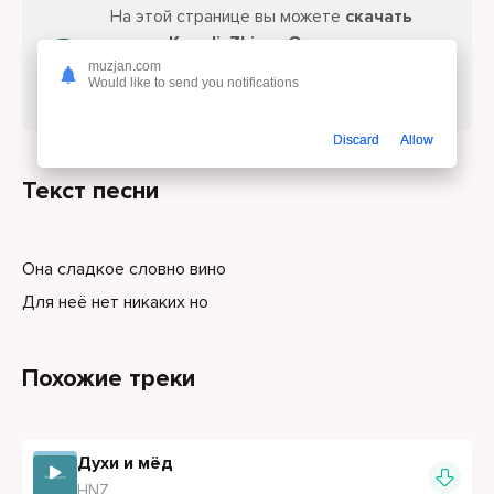
На этой странице вы можете
скачать
песню Keneli, Zhiro - Она сладкое
muzjan.com
словно вино
или слушайте онлайн
Would like to send you notifications
бесплатно.
Discard
Allow
Текст песни
Она сладкое словно вино
Для неё нет никаких но
Похожие треки
Духи и мёд
HNZ